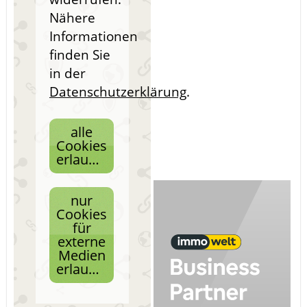
Nähere
Informationen
finden Sie
in der
Datenschutzerklärung
.
alle
Cookies
erlauben
nur
Cookies
für
externe
Medien
erlauben